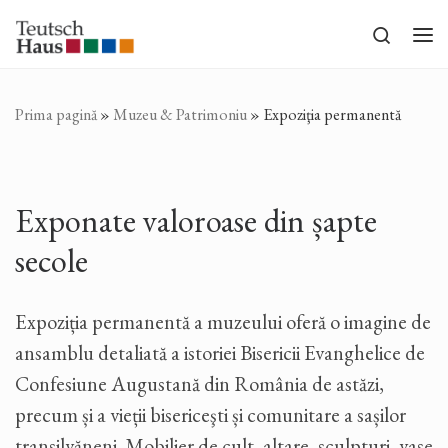
Sari la conținut
Search
Me
Prima pagină
»
Muzeu & Patrimoniu
»
Expoziţia permanentă
Exponate valoroase din șapte
secole
Expoziția permanentă a muzeului oferă o imagine de
ansamblu detaliată a istoriei Bisericii Evanghelice de
Confesiune Augustană din România de astăzi,
precum și a vieții bisericeşti și comunitare a sașilor
transilvăneni. Mobilier de cult, altare, sculpturi, vase