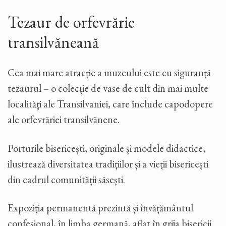
Tezaur de orfevrărie
transilvăneană
Cea mai mare atracție a muzeului este cu siguranță
tezaurul – o colecție de vase de cult din mai multe
localităţi ale Transilvaniei, care înclude capodopere
ale orfevrăriei transilvănene.
Porturile bisericești, originale și modele didactice,
ilustrează diversitatea tradițiilor și a vieții bisericești
din cadrul comunității săsești.
Expoziția permanentă prezintă și învățământul
confesional, în limba germană, aflat în grija bisericii