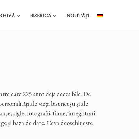
RHIVĂ
BISERICA
NOUTĂȚI
tre care 225 sunt deja accesibile. De
nalităţi ale vieţii bisericeşti şi ale
şe, sigle, fotografii, filme, înregistrări
age şi baza de date. Ceva deosebit este