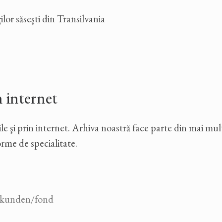
ilor săseşti din Transilvania
n internet
e şi prin internet. Arhiva noastră face parte din mai multe
orme de specialitate.
unden/fond