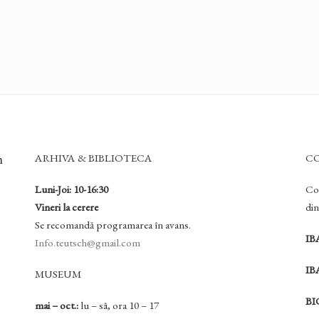
ARHIVA & BIBLIOTECA
C
h
Luni-Joi: 10-16:30
Con
Vineri la cerere
di
Se recomandă programarea în avans.
IB
Info.teutsch@gmail.com
IB
MUSEUM
BI
mai – oct.:
lu – sâ, ora 10 – 17