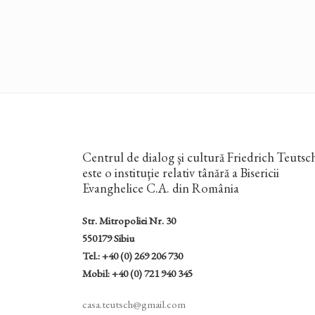
Centrul de dialog şi cultură Friedrich Teutsc
este o instituţie relativ tânără a Bisericii
Evanghelice C.A. din România
Str. Mitropoliei Nr. 30
550179 Sibiu
Tel.: +40 (0) 269 206 730
Mobil: +40 (0) 721 940 345
casa.teutsch@gmail.com