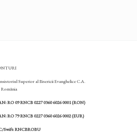
ONTURI
sistoriul Superior al Bisericii Evanghelice C.A.
n România
AN: RO 09 RNCB 0227 0360 6026 0001 (RON)
AN: RO 79 RNCB 0227 0360 6026 0002 (EUR)
C/Swift: RNCBROBU