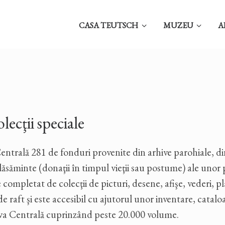
CASA TEUTSCH
MUZEU
A
lecţii speciale
trală 281 de fonduri provenite din arhive parohiale, din
ăminte (donaţii în timpul vieţii sau postume) ale unor perso
completat de colecţii de picturi, desene, afişe, vederi, plan
e raft şi este accesibil cu ajutorul unor inventare, catalo
iva Centrală cuprinzând peste 20.000 volume.