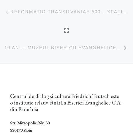
Navigare în articole
Articolul anterior
REFORMATIO TRANSILVANIAE 500 – SPAŢII ŞI SIMBOLURI ALE SACRULUI SUB INCIDENŢA REFORMEI
ÎNAPOI LA LISTA CU 
Ar
10 ANI – MUZEUL BISERICII EVANGHELICE C.A.
Centrul de dialog şi cultură Friedrich Teutsch este
o instituţie relativ tânără a Bisericii Evanghelice C.A.
din România
Str. Mitropoliei Nr. 30
550179 Sibiu