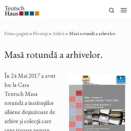
Sari la conținut
Search
Me
Prima pagină
»
Noutăți
»
Arhivă
»
Masă rotundă a arhivelor.
Masă rotundă a arhivelor.
În 24 Mai 2017 a avut
loc la Casa
Teutsch Masa
rotundă a instituțiilor
sibiene deținătoare de
arhive și colecţii care
sunt izvoare pentru