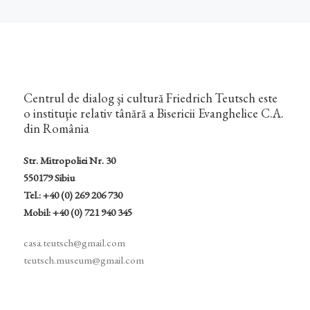
Centrul de dialog şi cultură Friedrich Teutsch este
o instituţie relativ tânără a Bisericii Evanghelice C.A.
din România
Str. Mitropoliei Nr. 30
550179 Sibiu
Tel.: +40 (0) 269 206 730
Mobil: +40 (0) 721 940 345
casa.teutsch@gmail.com
teutsch.museum@gmail.com