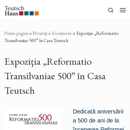
Sari la conținut
Search
Me
Prima pagină
»
Noutăți
»
Eveniment
»
Expoziţia „Reformatio
Transilvaniae 500” în Casa Teutsch
Expoziţia „Reformatio
Transilvaniae 500” în Casa
Teutsch
Dedicată aniversării
a 500 de ani de la
începerea Reformei