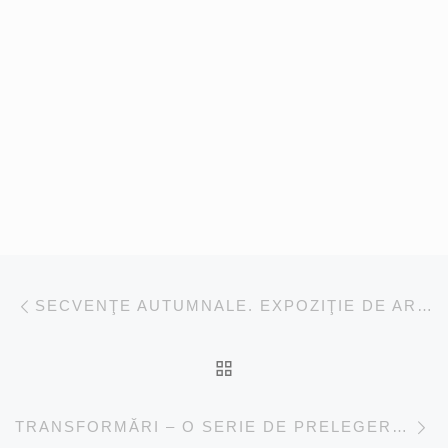
Navigare în articole
Articolul anterior
SECVENŢE AUTUMNALE. EXPOZIŢIE DE ARTĂ FOTOGRAFICĂ FRED NUSS
ÎNAPOI LA LISTA CU 
Ar
TRANSFORMĂRI – O SERIE DE PRELEGERI ÎN LIMBA ROMÂNĂ