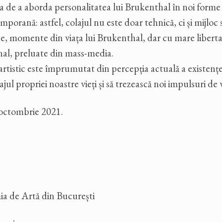
cazia de a aborda personalitatea lui Brukenthal în noi for
orană: astfel, colajul nu este doar tehnică, ci și mijloc st
ce, momente din viața lui Brukenthal, dar cu mare libertat
thal, preluate din mass-media.
tistic este împrumutat din percepția actuală a existenței
lajul propriei noastre vieți și să trezească noi impulsuri de
5 octombrie 2021.
ia de Artă din București