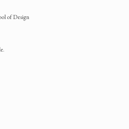
ool of Design
e.