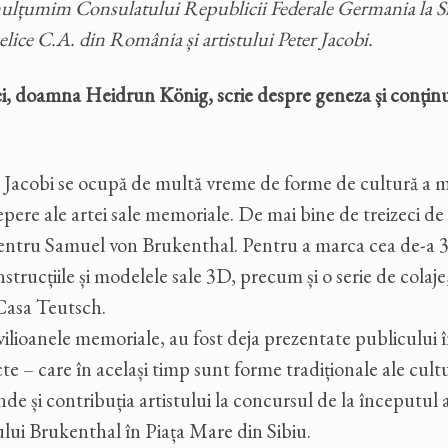
, mulțumim Consulatului Republicii Federale Germania la S
elice C.A. din România și artistului Peter Jacobi.
ei, doamna Heidrun König, scrie despre geneza și conținu
 Jacobi se ocupă de multă vreme de forme de cultură a m
pere ale artei sale memoriale. De mai bine de treizeci de a
entru Samuel von Brukenthal. Pentru a marca cea de-a 300
strucțiile și modelele sale 3D, precum și o serie de colaje
Casa Teutsch.
ilioanele memoriale, au fost deja prezentate publicului în
te – care în același timp sunt forme tradiționale ale cul
inde și contribuția artistului la concursul de la începutul
ului Brukenthal în Piața Mare din Sibiu.