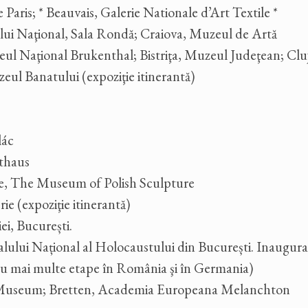
Paris; * Beauvais, Galerie Nationale d’Art Textile *
ui Naţional, Sala Rondă; Craiova, Muzeul de Artă
eul Naţional Brukenthal; Bistriţa, Muzeul Judeţean; Cl
ul Banatului (expoziţie itinerantă)
lác
athaus
re, The Museum of Polish Sculpture
 (expoziţie itinerantă)
i, București.
lului Național al Holocaustului din București. Inaugura
 (cu mai multe etape în România şi în Germania)
Museum; Bretten, Academia Europeana Melanchton