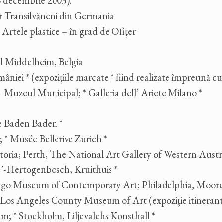
6 decembrie 2003).
or Transilvăneni din Germania
rtele plastice – în grad de Ofiţer
ul Middelheim, Belgia
âniei * (expozițiile marcate * fiind realizate împreună cu
uzeul Municipal; * Galleria dell’ Ariete Milano *
e Baden Baden *
* Musée Bellerive Zurich *
oria; Perth, The National Art Gallery of Western Austra
* s’-Hertogenbosch, Kruithuis *
cago Museum of Contemporary Art; Philadelphia, Moore
 Los Angeles County Museum of Art (expoziţie itinerant
 * Stockholm, Liljevalchs Konsthall *