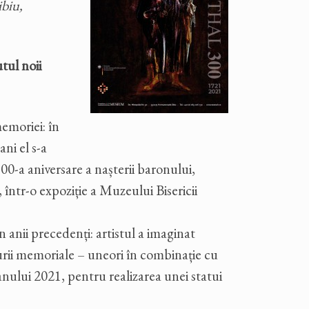
ibiu,
tul noii
emoriei: în
ni el s-a
-a aniversare a nașterii baronului,
, într-o expoziție a Muzeului Bisericii
 anii precedenți: artistul a imaginat
turii memoriale – uneori în combinație cu
 anului 2021, pentru realizarea unei statui