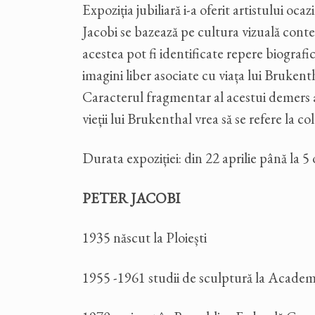
Expoziția jubiliară i-a oferit artistului o
Jacobi se bazează pe cultura vizuală contemp
acestea pot fi identificate repere biografi
imagini liber asociate cu viața lui Bruken
Caracterul fragmentar al acestui demers ar
vieții lui Brukenthal vrea să se refere la co
Durata expoziției: din 22 aprilie până la 
PETER JACOBI
1935 născut la Ploiești
1955 -1961 studii de sculptură la Academ