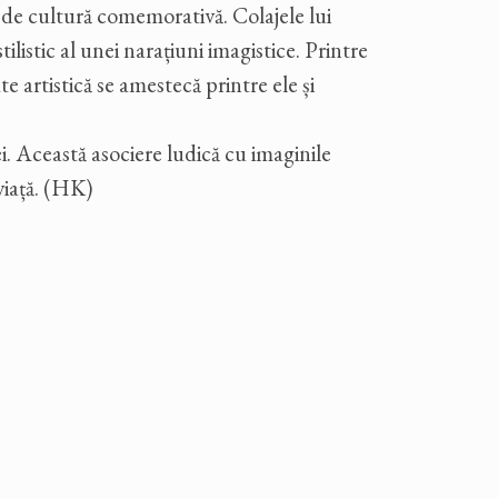
me de cultură comemorativă. Colajele lui
ilistic al unei narațiuni imagistice. Printre
e artistică se amestecă printre ele și
. Această asociere ludică cu imaginile
 viață. (HK)