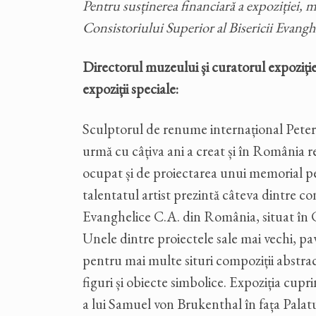
Pentru susținerea financiară a expoziției
Consistoriului Superior al Bisericii Evangh
Directorul muzeului și curatorul expoziți
expoziții speciale:
Sculptorul de renume internațional Peter
urmă cu câțiva ani a creat și în România re
ocupat și de proiectarea unui memorial p
talentatul artist prezintă câteva dintre con
Evanghelice C.A. din România, situat în 
Unele dintre proiectele sale mai vechi, pav
pentru mai multe situri compoziții abstrac
figuri și obiecte simbolice. Expoziția cupr
a lui Samuel von Brukenthal în fața Palat