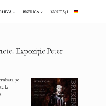
RHIVĂ
BISERICA
NOUTĂȚI
ete. Expoziție Peter
rnisată pe
te la
.