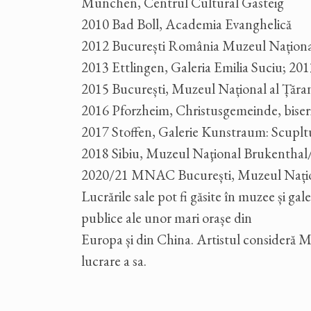
München, Centrul Cultural Gasteig
2010 Bad Boll, Academia Evanghelică
2012 București România Muzeul Naționa
2013 Ettlingen, Galeria Emilia Suciu; 201
2015 București, Muzeul Național al Țăr
2016 Pforzheim, Christusgemeinde, biserica
2017 Stoffen, Galerie Kunstraum: Scupltu
2018 Sibiu, Muzeul Naţional Brukenthal
2020/21 MNAC București, Muzeul Națio
Lucrările sale pot fi găsite în muzee și ga
publice ale unor mari orașe din
Europa și din China. Artistul consideră M
lucrare a sa.