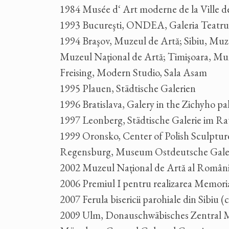
1984 Musée d‘ Art moderne de la Ville de 
1993 Bucureşti, ONDEA, Galeria Teatrul
1994 Braşov, Muzeul de Artă; Sibiu, Muz
Muzeul Naţional de Artă; Timişoara, Muze
Freising, Modern Studio, Sala Asam
1995 Plauen, Städtische Galerien
1996 Bratislava, Galery in the Zichyho pa
1997 Leonberg, Städtische Galerie im R
1999 Oronsko, Center of Polish Sculptu
Regensburg, Museum Ostdeutsche Galerie
2002 Muzeul Național de Artă al Românie
2006 Premiul I pentru realizarea Memoria
2007 Ferula bisericii parohiale din Sibiu
2009 Ulm, Donauschwäbisches Zentral 