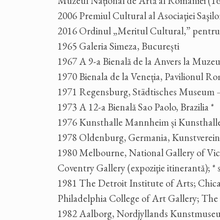
Muzeul Național de Artă al României (1
2006 Premiul Cultural al Asociaţiei Saşil
2016 Ordinul „Meritul Cultural,” pentru A
1965 Galeria Simeza, București
1967 A 9-a Bienală de la Anvers la Muze
1970 Bienala de la Veneția, Pavilionul Rom
1971 Regensburg, Städtisches Museum – M
1973 A 12-a Bienală Sao Paolo, Brazilia *
1976 Kunsthalle Mannheim și Kunsthall
1978 Oldenburg, Germania, Kunstverein; 
1980 Melbourne, National Gallery of Vict
Coventry Gallery (expoziţie itinerantă); 
1981 The Detroit Institute of Arts; Chi
Philadelphia College of Art Gallery; The
1982 Aalborg, Nordjyllands Kunstmuseum;