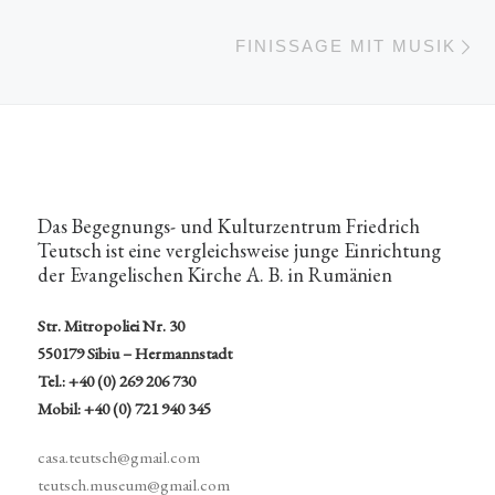
Nä
FINISSAGE MIT MUSIK
Das Begegnungs- und Kulturzentrum Friedrich
Teutsch ist eine vergleichsweise junge Einrichtung
der Evangelischen Kirche A. B. in Rumänien
Str. Mitropoliei Nr. 30
550179 Sibiu – Hermannstadt
Tel.: +40 (0) 269 206 730
Mobil: +40 (0) 721 940 345
casa.teutsch@gmail.com
teutsch.museum@gmail.com