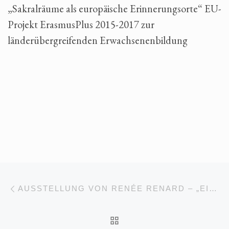
„Sakralräume als europäische Erinnerungsorte“ EU-
Projekt ErasmusPlus 2015-2017 zur
länderübergreifenden Erwachsenenbildung
Beitragsnavigation
Vorheriger Beitrag
AUSSTELLUNG VON RENÉE RENARD – „EIN WEG WIE HUNDERT LEBEN“
ZURÜCK ZUR BEITRA