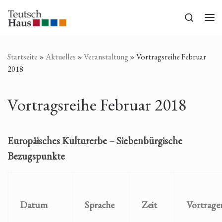
Zum Inhalt springen
Search
Me
Startseite
»
Aktuelles
»
Veranstaltung
»
Vortragsreihe Februar
2018
Vortragsreihe Februar 2018
Europäisches Kulturerbe – Siebenbürgische
Bezugspunkte
Datum
Sprache
Zeit
Vortrage