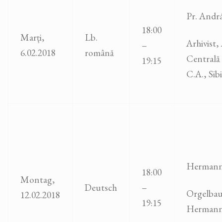
Pr. Andr
18:00
Marți,
Lb.
Arhivist,
–
6.02.2018
română
Centrală a
19:15
C.A., Sib
Hermann
18:00
Montag,
Deutsch
–
Orgelbau
12.02.2018
19:15
Hermann