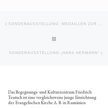
Beitragsnavigation
Vorheriger Beitrag
SONDERAUSSTELLUNG: MEDAILLEN ZUR REFORMATION
ZURÜCK ZUR BEITRA
Nä
SONDERAUSSTELLUNG „HANS HERMANN“
Das Begegnungs- und Kulturzentrum Friedrich
Teutsch ist eine vergleichsweise junge Einrichtung
der Evangelischen Kirche A. B. in Rumänien