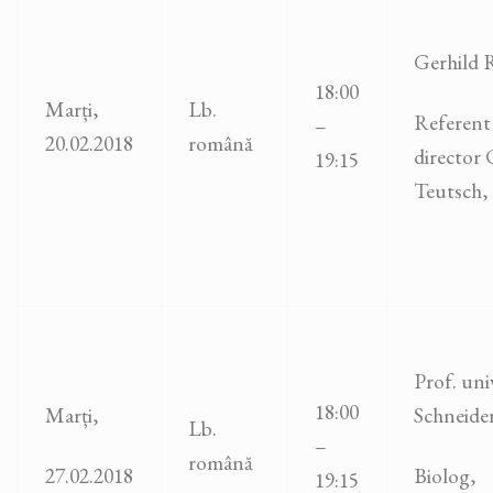
Gerhild 
18:00
Marți,
Lb.
Referent 
–
20.02.2018
română
director 
19:15
Teutsch, 
Prof. univ
18:00
Marți,
Schneide
Lb.
–
română
27.02.2018
Biolog,
19:15