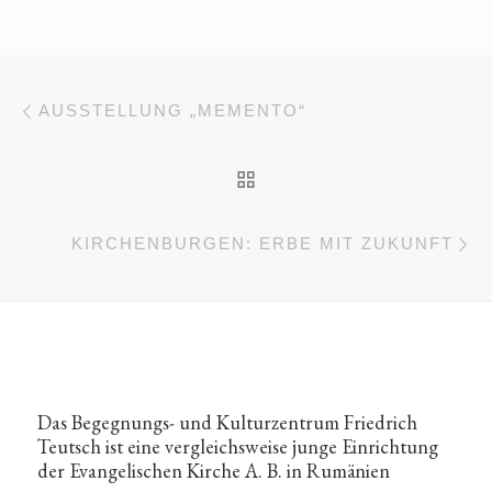
Beitragsnavigation
Vorheriger Beitrag
AUSSTELLUNG „MEMENTO“
ZURÜCK ZUR BEITRA
Nä
KIRCHENBURGEN: ERBE MIT ZUKUNFT
Das Begegnungs- und Kulturzentrum Friedrich
Teutsch ist eine vergleichsweise junge Einrichtung
der Evangelischen Kirche A. B. in Rumänien