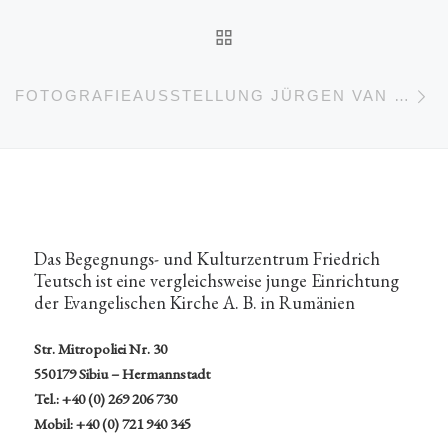
ZURÜCK ZUR BEITRA
Nä
FOTOGRAFIEAUSSTELLUNG JÜRGEN VAN BUER
Das Begegnungs- und Kulturzentrum Friedrich
Teutsch ist eine vergleichsweise junge Einrichtung
der Evangelischen Kirche A. B. in Rumänien
Str. Mitropoliei Nr. 30
550179 Sibiu – Hermannstadt
Tel.: +40 (0) 269 206 730
Mobil: +40 (0) 721 940 345