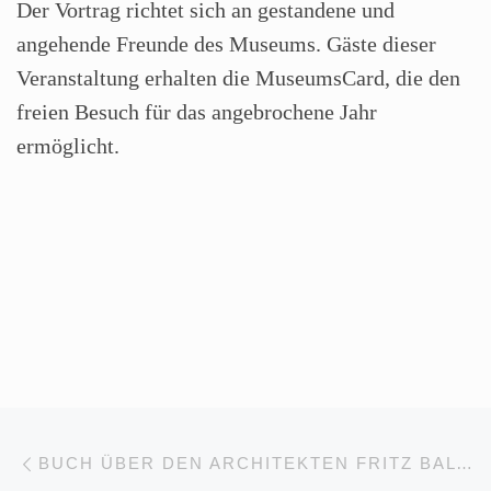
Der Vortrag richtet sich an gestandene und
angehende Freunde des Museums. Gäste dieser
Veranstaltung erhalten die MuseumsCard, die den
freien Besuch für das angebrochene Jahr
ermöglicht.
Beitragsnavigation
Vorheriger Beitrag
BUCH ÜBER DEN ARCHITEKTEN FRITZ BALTHES