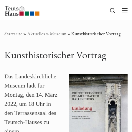
Zum Inhalt springen
Search
Me
Startseite
»
Aktuelles
»
Museum
»
Kunsthistorischer Vortrag
Kunsthistorischer Vortrag
Das Landeskirchliche
Museum lädt für
Montag, den 14. März
2022, um 18 Uhr in
den Terrassensaal des
Teutsch-Hauses zu
einem