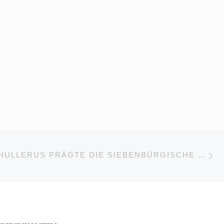
Nä
GSLISTE
TRUDE SCHULLERUS PRÄGTE DIE SIEBENBÜRGISCHE KUNSTSZENE