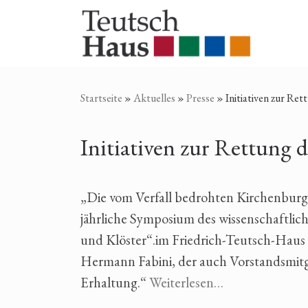
Zum Inhalt springen
Startseite
»
Aktuelles
»
Presse
»
Initiativen zur Re
Initiativen zur Rettung
„Die vom Verfall bedrohten Kirchenburg
jährliche Symposium des wissenschaftli
und Klöster“.im Friedrich-Teutsch-Haus 
Hermann Fabini, der auch Vorstandsmitgl
Erhaltung.“
Weiterlesen…