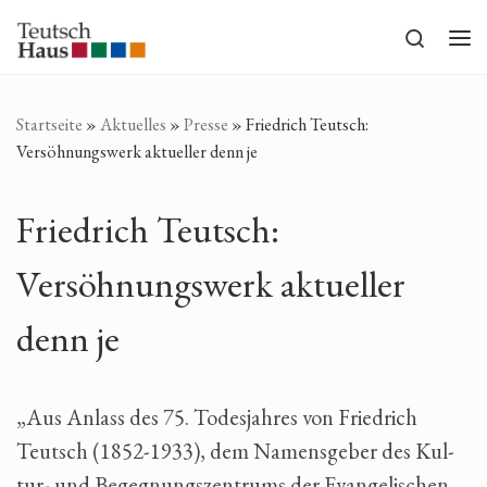
Zum Inhalt springen
Search
Me
Startseite
»
Aktuelles
»
Presse
»
Friedrich Teutsch:
Versöhnungswerk aktueller denn je
Friedrich Teutsch:
Versöhnungswerk aktueller
denn je
„Aus Anlass des 75. Todesjahres von Friedrich
Teutsch (1852-1933), dem Namensgeber des Kul­
tur- und Begegnungszentrums der Evangelischen