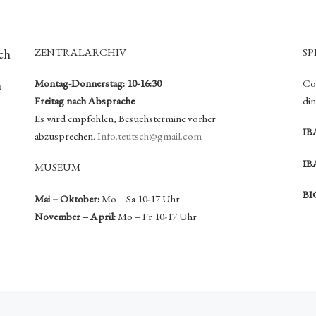
ZENTRALARCHIV
S
ch
Montag-Donnerstag: 10-16:30
Con
n
Freitag nach Absprache
di
Es wird empfohlen, Besuchstermine vorher
IB
abzusprechen.
Info.teutsch@gmail.com
IB
MUSEUM
BI
Mai – Oktober:
Mo – Sa 10-17 Uhr
November – April:
Mo – Fr 10-17 Uhr