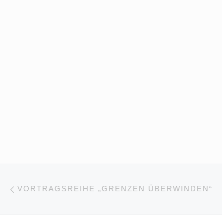
Beitragsnavigation
Vorheriger Beitrag
VORTRAGSREIHE „GRENZEN ÜBERWINDEN“